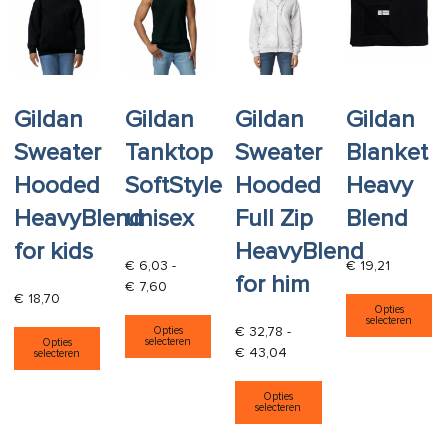
Gildan
Gildan
Gildan
Gildan
Sweater
Tanktop
Sweater
Blanket
Hooded
SoftStyle
Hooded
Heavy
HeavyBlend
unisex
Full Zip
Blend
for kids
HeavyBlend
€
6,03
-
€
19,21
for him
Prijsklasse: € 6,03 tot € 7,60
€
7,60
Di
€
18,70
Opties
Dit product heeft meerdere varia
selecteren
Dit product heeft meerdere variaties. Deze opti
€
32,78
-
Opties
selecteren
Opties
Prijsklasse: € 32,78 tot €
€
43,04
selecteren
Dit product heeft
Opties
selecteren