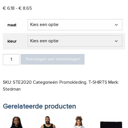
Prijsklasse: € 6,18 tot € 8,65
€
6,18
-
€
8,65
maat
kleur
Stedman T-shirt Crewneck Classic-T Organic for him aantal
Toevoegen aan winkelwagen
SKU:
STE2020
Categorieën:
Promokleding
,
T-SHIRTS
Merk:
Stedman
Gerelateerde producten