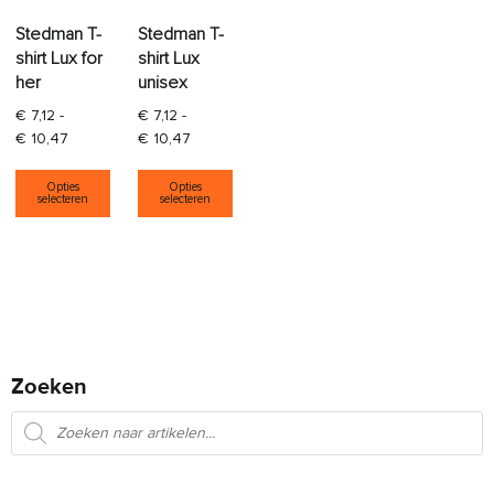
Stedman T-
Stedman T-
shirt Lux for
shirt Lux
her
unisex
€
7,12
-
€
7,12
-
Prijsklasse: € 7,12 tot € 10,47
Prijsklasse: € 7,12 tot € 10,47
€
10,47
€
10,47
Dit product heeft meerdere variaties. Deze opti
Dit product heeft meerdere varia
Opties
Opties
selecteren
selecteren
Zoeken
Producten zoeken