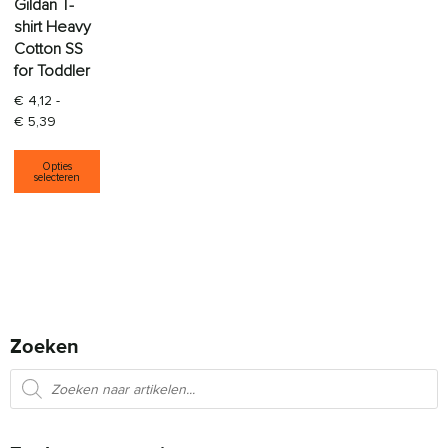
Gildan T-
shirt Heavy
Cotton SS
for Toddler
€
4,12
-
Prijsklasse: € 4,12 tot € 5,39
€
5,39
Dit product heeft meerdere variaties. Deze opti
Opties
selecteren
Zoeken
Producten zoeken