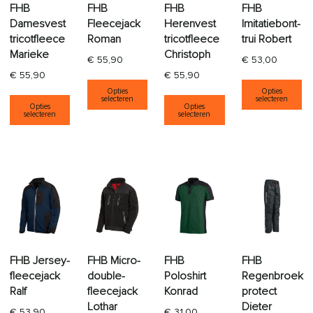
FHB
FHB
FHB
FHB
Damesvest
Fleecejack
Herenvest
Imitatiebont-
tricotfleece
Roman
tricotfleece
trui Robert
Marieke
Christoph
€
55,90
€
53,00
€
55,90
€
55,90
Dit product heeft meerdere varia
Di
Opties
Opties
Dit product heeft meerdere variaties. Deze opti
Dit product heeft
selecteren
selecteren
Opties
Opties
selecteren
selecteren
FHB Jersey-
FHB Micro-
FHB
FHB
fleecejack
double-
Poloshirt
Regenbroek
Ralf
fleecejack
Konrad
protect
Lothar
Dieter
€
53,90
€
31,00