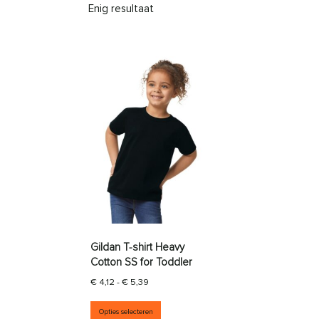
Enig resultaat
Gildan T-shirt Heavy
Cotton SS for Toddler
Prijsklasse: € 4,12 tot € 5,39
€
4,12
-
€
5,39
Dit product heeft meerdere vari
Opties selecteren