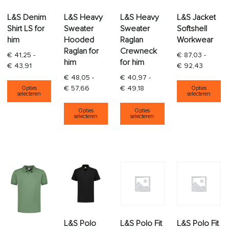
L&S Denim
L&S Heavy
L&S Heavy
L&S Jacket
Shirt LS for
Sweater
Sweater
Softshell
him
Hooded
Raglan
Workwear
Raglan for
Crewneck
€
41,25
-
€
87,03
-
him
for him
Prijsklasse: € 41,25 tot € 43,91
Prijskla
€
43,91
€
92,43
€
48,05
-
€
40,97
-
Dit product heeft meerdere variaties. Deze opti
Di
Prijsklasse: € 48,05 tot € 57,66
Prijsklasse: € 40,97 tot € 
€
57,66
€
49,18
Opties
Opties
selecteren
selecteren
Dit product heeft meerdere varia
Dit product heeft
Opties
Opties
selecteren
selecteren
L&S Polo
L&S Polo Fit
L&S Polo Fit