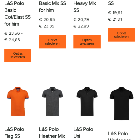
L&S Polo
Basic Mix SS
Heavy Mix
SS
Basic
for him
SS
€
19,91
-
Cot/Elast SS
Prijsklass
€
21,91
€
20,95
-
€
20,79
-
for him
Prijsklasse: € 20,95 tot € 23,35
Prijsklasse: € 20,79 tot € 
€
23,35
€
22,89
Di
€
23,56
-
Opties
Dit product heeft meerdere varia
Dit product heeft
selecteren
Prijsklasse: € 23,56 tot € 24,83
€
24,83
Opties
Opties
selecteren
selecteren
Dit product heeft meerdere variaties. Deze opti
Opties
selecteren
L&S Polo
L&S Polo
L&S Polo
L&S Polo
Flag SS
Heather Mix
Uni