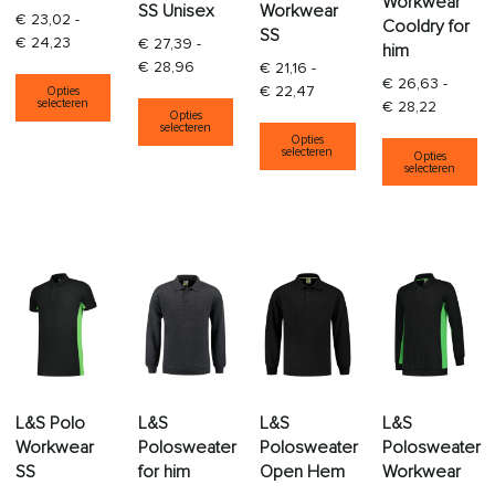
Workwear
SS Unisex
Workwear
€
23,02
-
Cooldry for
SS
Prijsklasse: € 23,02 tot € 24,23
€
24,23
€
27,39
-
him
Prijsklasse: € 27,39 tot € 28,96
€
28,96
€
21,16
-
Dit product heeft meerdere variaties. Deze opti
€
26,63
-
Prijsklasse: € 21,16 tot € 2
€
22,47
Opties
Dit product heeft meerdere varia
Prijskla
selecteren
€
28,22
Opties
Dit product heeft
selecteren
Di
Opties
selecteren
Opties
selecteren
L&S Polo
L&S
L&S
L&S
Workwear
Polosweater
Polosweater
Polosweater
SS
for him
Open Hem
Workwear