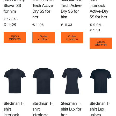
shirt Henley
shirt Intense
shirt Intense
shirt
Shawn SS
Tech Active-
Tech Active-
Interlock
for him
Dry SS for
Dry SS for
Active-Dry
her
him
SS for her
€
12,84
-
Prijsklasse: € 12,84 tot € 14,06
€
14,06
€
11,03
€
11,03
€
9,04
-
Prijsklass
€
9,91
Dit product heeft meerdere variaties. Deze opti
Dit product heeft meerdere varia
Dit product heeft
Opties
Opties
Opties
Di
selecteren
selecteren
selecteren
Opties
selecteren
Stedman T-
Stedman T-
Stedman T-
Stedman T-
shirt
shirt
shirt Lux for
shirt Lux
Interlock
Interlock
her
unisex