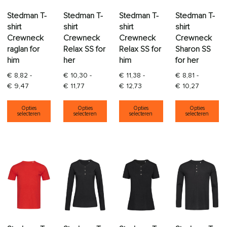
Stedman T-
Stedman T-
Stedman T-
Stedman T-
shirt
shirt
shirt
shirt
Crewneck
Crewneck
Crewneck
Crewneck
raglan for
Relax SS for
Relax SS for
Sharon SS
him
her
him
for her
€
8,82
-
€
10,30
-
€
11,38
-
€
8,81
-
Prijsklasse: € 8,82 tot € 9,47
Prijsklasse: € 10,30 tot € 11,77
Prijsklasse: € 11,38 tot € 12
Prijsklas
€
9,47
€
11,77
€
12,73
€
10,27
Dit product heeft meerdere variaties. Deze opti
Dit product heeft meerdere varia
Dit product heeft
Di
Opties
Opties
Opties
Opties
selecteren
selecteren
selecteren
selecteren