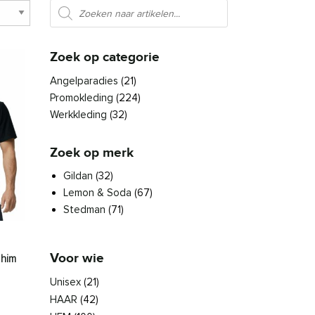
Producten zoeken
Zoek op categorie
Angelparadies
(21)
Promokleding
(224)
Werkkleding
(32)
Zoek op merk
Gildan
(32)
Lemon & Soda
(67)
Stedman
(71)
Voor wie
 him
sse: € 9,80 tot € 15,57
Unisex
(21)
den op de productpagina
es. Deze optie kan gekozen worden op de productpagina
roduct heeft meerdere variaties. Deze optie kan gekozen worden 
HAAR
(42)