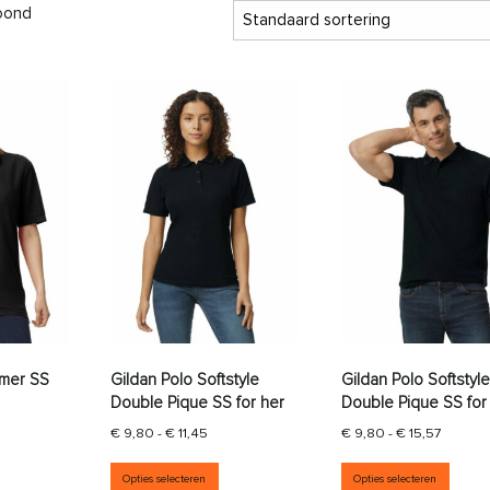
toond
mmer SS
Gildan Polo Softstyle
Gildan Polo Softstyle
Double Pique SS for her
Double Pique SS for
jsklasse: € 13,84 tot € 19,31
Prijsklasse: € 9,80 tot € 11,45
Prijskla
€
9,80
-
€
11,45
€
9,80
-
€
15,57
aties. Deze optie kan gekozen worden op de productpagina
it product heeft meerdere variaties. Deze optie kan gekozen wor
Dit product heeft meerdere variati
Dit p
Opties selecteren
Opties selecteren