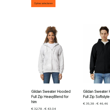
Opties selecteren
Gildan Sweater Hooded
Gildan Sweater
Full Zip HeavyBlend for
Full Zip Softstyle
him
P
€
35,38
-
€
46,46
Prijsklasse: € 32,78 tot € 43,04
€
32,78
-
€
43,04