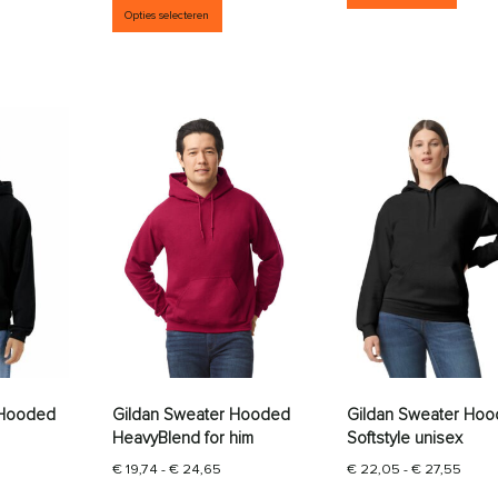
Opties selecteren
 Hooded
Gildan Sweater Hooded
Gildan Sweater Ho
HeavyBlend for him
Softstyle unisex
rijsklasse: € 35,38 tot € 46,46
Prijsklasse: € 19,74 tot € 24,65
Prijs
€
19,74
-
€
24,65
€
22,05
-
€
27,55