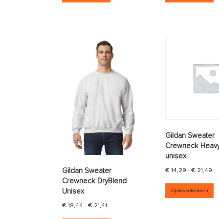
Gildan Sweater
Crewneck Heav
unisex
Pr
€
14,29
-
€
21,49
Gildan Sweater
Crewneck DryBlend
D
Unisex
Opties selecteren
Prijsklasse: € 18,44 tot € 21,41
€
18,44
-
€
21,41
Dit product heeft meerdere vari