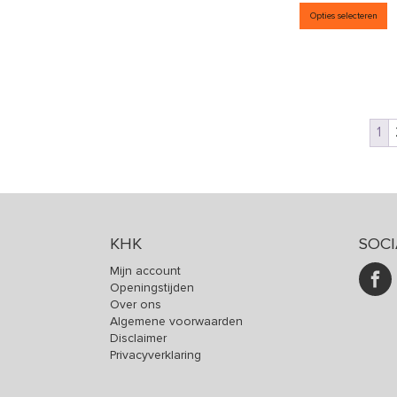
D
Opties selecteren
1
KHK
SOCI
Mijn account
Openingstijden
Over ons
Algemene voorwaarden
Disclaimer
Privacyverklaring