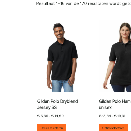
Resultaat 1–16 van de 170 resultaten wordt ge
Gildan Polo Dryblend
Gildan Polo Ha
Jersey SS
unisex
Prijsklasse: € 5,36 tot € 14,69
Pri
€
5,36
-
€
14,69
€
13,84
-
€
19,31
Dit product heeft meerdere vari
D
Opties selecteren
Opties selecteren