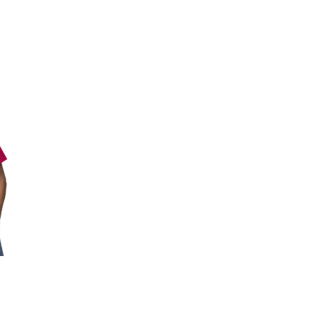
den op de productpagina
es. Deze optie kan gekozen worden op de productpagina
roduct heeft meerdere variaties. Deze optie kan gekozen worden 
e: € 4,70 tot € 8,18