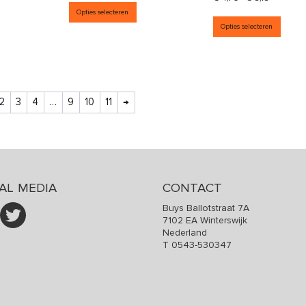
it product heeft meerdere variaties. Deze optie kan gekozen wor
Dit product heeft meerdere variati
Opties selecteren
Dit p
Opties selecteren
2
3
4
…
9
10
11
→
AL MEDIA
CONTACT
Buys Ballotstraat 7A
7102 EA Winterswijk
Nederland
T
0543-530347