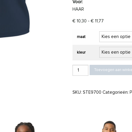
Voor:
HAAR
Prijsklasse: € 
€
10,30
-
€
11,77
maat
kleur
Stedman T-shirt Crewneck Claire SS
Toevoegen aan wink
SKU:
STE9700
Categorieën:
P