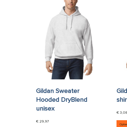
Gildan Sweater
Gil
Hooded DryBlend
shir
unisex
€
3,0
€
29,97
Optie