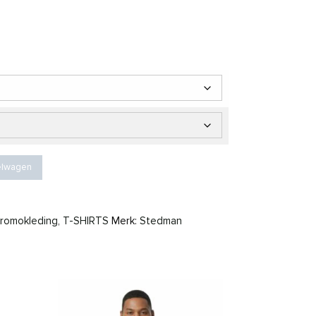
10,30 tot € 11,77
 for her aantal
elwagen
romokleding
,
T-SHIRTS
Merk:
Stedman