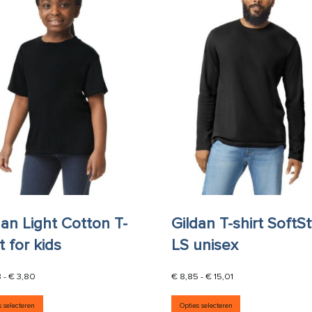
dan Light Cotton T-
Gildan T-shirt SoftSt
t for kids
LS unisex
Prijsklasse: € 3,08 tot € 3,80
Prijsklasse: € 8,85 
8
-
€
3,80
€
8,85
-
€
15,01
Dit product heeft meerdere variaties. Deze optie kan g
Dit product he
s selecteren
Opties selecteren