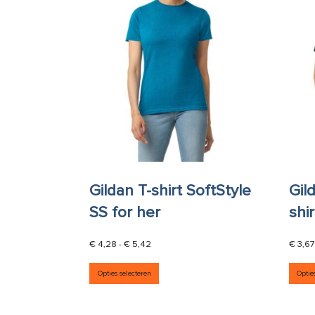
Gildan T-shirt SoftStyle
Gil
SS for her
shi
Prijsklasse: € 4,28 tot € 5,42
€
4,28
-
€
5,42
€
3,67
Dit product heeft meerdere vari
Opties selecteren
Optie