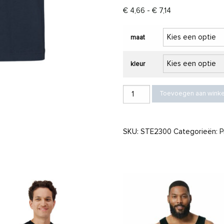
Prijsklasse: € 4,
€
4,66
-
€
7,14
maat
kleur
Stedman T-shirt V-Neck Classic-T S
Toevoegen aan wink
SKU:
STE2300
Categorieën:
P