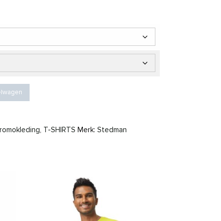
66 tot € 7,14
S for him aantal
elwagen
romokleding
,
T-SHIRTS
Merk:
Stedman