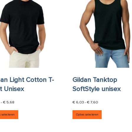
dan Light Cotton T-
Gildan Tanktop
rt Unisex
SoftStyle unisex
Prijsklasse: € 3,67 tot € 5,68
Prijsklasse: € 6,03 
-
€
5,68
€
6,03
-
€
7,60
aties. Deze optie kan gekozen worden op de productpagina
Dit product heeft meerdere variaties. Deze optie kan g
Dit product he
s selecteren
Opties selecteren