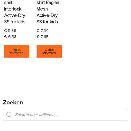
shirt
shirt Raglan
Interlock
Mesh
Active-Dry
Active-Dry
SS for kids
SS for kids
€
5,86
-
€
7,34
-
Prijsklasse: € 5,86 tot € 6,53
Prijsklasse: € 7,34 tot € 7,65
€
6,53
€
7,65
Dit product heeft meerdere variaties. Deze opti
Dit product heeft meerdere varia
Opties
Opties
selecteren
selecteren
Zoeken
Producten zoeken