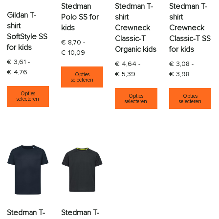
Stedman
Stedman T-
Stedman T-
Gildan T-
Polo SS for
shirt
shirt
shirt
kids
Crewneck
Crewneck
SoftStyle SS
Classic-T
Classic-T SS
€
8,70
-
for kids
Organic kids
for kids
Prijsklasse: € 8,70 tot € 10,09
€
10,09
€
3,61
-
€
4,64
-
€
3,08
-
Dit product heeft meerdere varia
Prijsklasse: € 3,61 tot € 4,76
€
4,76
Prijsklasse: € 4,64 tot € 5,
Prijsklass
€
5,39
€
3,98
Opties
selecteren
Dit product heeft meerdere variaties. Deze opti
Dit product heeft
Di
Opties
Opties
Opties
selecteren
selecteren
selecteren
Stedman T-
Stedman T-