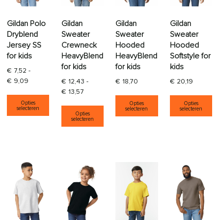
Gildan Polo
Gildan
Gildan
Gildan
Dryblend
Sweater
Sweater
Sweater
Jersey SS
Crewneck
Hooded
Hooded
for kids
HeavyBlend
HeavyBlend
Softstyle for
for kids
for kids
kids
€
7,52
-
Prijsklasse: € 7,52 tot € 9,09
€
9,09
€
12,43
-
€
18,70
€
20,19
Prijsklasse: € 12,43 tot € 13,57
€
13,57
Dit product heeft meerdere variaties. Deze opti
Dit product heeft
Di
Opties
Opties
Opties
Dit product heeft meerdere varia
selecteren
selecteren
selecteren
Opties
selecteren