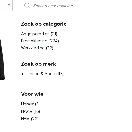
Producten zoeken
Zoek op categorie
Angelparadies
(21)
Promokleding
(224)
Werkkleding
(32)
Zoek op merk
Lemon & Soda
(43)
Voor wie
es. Deze optie kan gekozen worden op de productpagina
Unisex
(3)
HAAR
(16)
den op de productpagina
roduct heeft meerdere variaties. Deze optie kan gekozen worden 
HEM
(22)