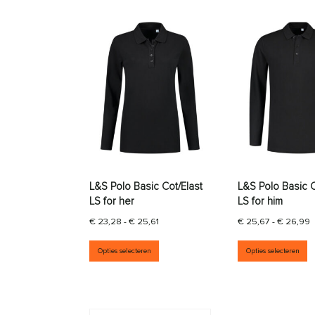
L&S Polo Basic Cot/Elast
L&S Polo Basic C
LS for her
LS for him
Prijsklasse: € 23,28 tot € 25,61
P
€
23,28
-
€
25,61
€
25,67
-
€
26,99
Dit product heeft meerdere vari
D
Opties selecteren
Opties selecteren