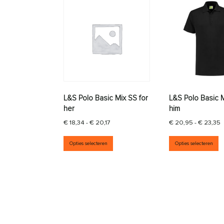
L&S Polo Basic Mix SS for
L&S Polo Basic M
her
him
Prijsklasse: € 18,34 tot € 20,17
P
€
18,34
-
€
20,17
€
20,95
-
€
23,35
Dit product heeft meerdere vari
D
Opties selecteren
Opties selecteren