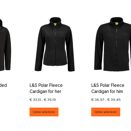
ded
L&S Polar Fleece
L&S Polar Fleece
Cardigan for her
Cardigan for him
rijsklasse: € 74,93 tot € 79,40
Prijsklasse: € 33,13 tot € 35,19
Prijsk
€
33,13
-
€
35,19
€
36,97
-
€
39,45
aties. Deze optie kan gekozen worden op de productpagina
it product heeft meerdere variaties. Deze optie kan gekozen wor
Dit product heeft meerdere variati
Dit p
Opties selecteren
Opties selecteren