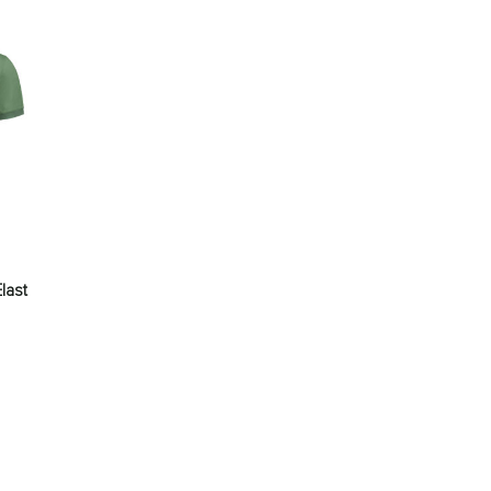
last
lasse: € 23,56 tot € 24,83
den op de productpagina
es. Deze optie kan gekozen worden op de productpagina
roduct heeft meerdere variaties. Deze optie kan gekozen worden 