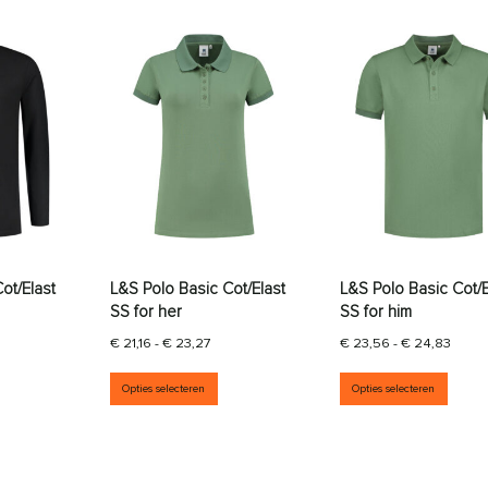
ot/Elast
L&S Polo Basic Cot/Elast
L&S Polo Basic Cot/E
SS for her
SS for him
rijsklasse: € 25,67 tot € 26,99
Prijsklasse: € 21,16 tot € 23,27
Prijsk
€
21,16
-
€
23,27
€
23,56
-
€
24,83
aties. Deze optie kan gekozen worden op de productpagina
it product heeft meerdere variaties. Deze optie kan gekozen wor
Dit product heeft meerdere variati
Dit p
Opties selecteren
Opties selecteren