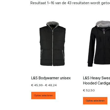
Resultaat 1–16 van de 43 resultaten wordt get
L&S Bodywarmer unisex
L&S Heavy Swea
Hooded Cardigan
Prijsklasse: € 45,99 tot € 48,24
€
45,99
-
€
48,24
€
52,50
Dit product heeft meerdere vari
Opties selecteren
D
Opties selecteren