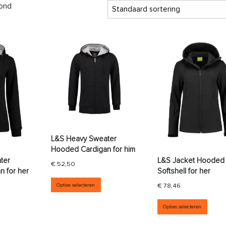
oond
L&S Heavy Sweater
Hooded Cardigan for him
ter
L&S Jacket Hooded
€
52,50
 for her
Softshell for her
Dit product heeft meerdere variati
Opties selecteren
€
78,46
aties. Deze optie kan gekozen worden op de productpagina
it product heeft meerdere variaties. Deze optie kan gekozen wor
Dit p
Opties selecteren