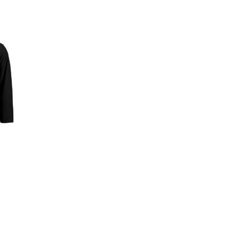
lasse: € 36,97 tot € 39,45
den op de productpagina
es. Deze optie kan gekozen worden op de productpagina
roduct heeft meerdere variaties. Deze optie kan gekozen worden 