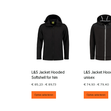
L&S Jacket Hooded
L&S Jacket Hoo
Softshell for him
unisex
Prijsklasse: € 85,23 tot € 89,73
P
€
85,23
-
€
89,73
€
74,93
-
€
79,40
Dit product heeft meerdere vari
D
Opties selecteren
Opties selecteren