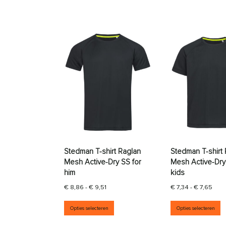
Stedman T-shirt Raglan
Stedman T-shirt
Mesh Active-Dry SS for
Mesh Active-Dry
him
kids
Prijsklasse: € 8,86 tot € 9,51
Prijs
€
8,86
-
€
9,51
€
7,34
-
€
7,65
Dit product heeft meerdere vari
D
Opties selecteren
Opties selecteren