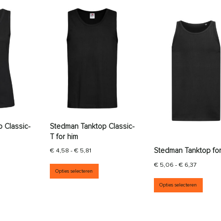
 Classic-
Stedman Tanktop Classic-
T for him
Stedman Tanktop for
sklasse: € 4,58 tot € 5,81
Prijsklasse: € 4,58 tot € 5,81
€
4,58
-
€
5,81
aties. Deze optie kan gekozen worden op de productpagina
it product heeft meerdere variaties. Deze optie kan gekozen wor
Dit product heeft meerdere variati
Prijskla
€
5,06
-
€
6,37
Opties selecteren
Dit p
Opties selecteren