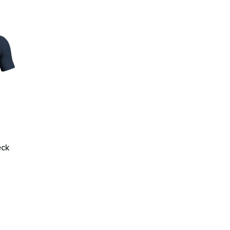
eck
se: € 11,26 tot € 14,91
den op de productpagina
es. Deze optie kan gekozen worden op de productpagina
roduct heeft meerdere variaties. Deze optie kan gekozen worden 