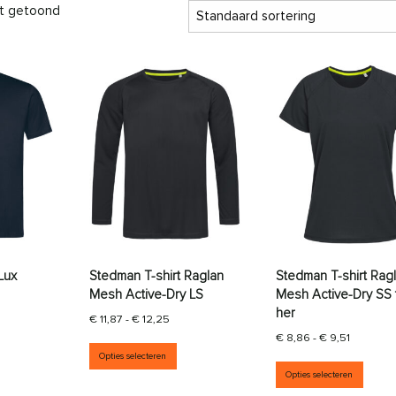
dt getoond
Lux
Stedman T-shirt Raglan
Stedman T-shirt Rag
Mesh Active-Dry LS
Mesh Active-Dry SS 
her
sklasse: € 7,12 tot € 10,47
Prijsklasse: € 11,87 tot € 12,25
€
11,87
-
€
12,25
Prijsklas
€
8,86
-
€
9,51
aties. Deze optie kan gekozen worden op de productpagina
it product heeft meerdere variaties. Deze optie kan gekozen wor
Dit product heeft meerdere variati
Opties selecteren
Dit p
Opties selecteren