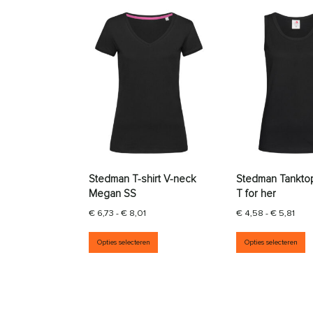
Stedman T-shirt V-neck
Stedman Tanktop
Megan SS
T for her
Prijsklasse: € 6,73 tot € 8,01
Prij
€
6,73
-
€
8,01
€
4,58
-
€
5,81
Dit product heeft meerdere vari
D
Opties selecteren
Opties selecteren