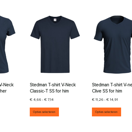
 V-Neck
Stedman T-shirt V-Neck
Stedman T-shirt V-n
 her
Classic-T SS for him
Clive SS for him
sklasse: € 4,66 tot € 5,67
Prijsklasse: € 4,66 tot € 7,14
Prijsklas
€
4,66
-
€
7,14
€
11,26
-
€
14,91
aties. Deze optie kan gekozen worden op de productpagina
it product heeft meerdere variaties. Deze optie kan gekozen wor
Dit product heeft meerdere variati
Dit p
Opties selecteren
Opties selecteren