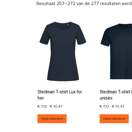
Resultaat 257–272 van de 277 resultaten wor
Stedman T-shirt Lux for
Stedman T-shirt 
her
unisex
Prijsklasse: € 7,12 tot € 10,47
Prij
€
7,12
-
€
10,47
€
7,12
-
€
10,47
Dit product heeft meerdere vari
D
Opties selecteren
Opties selecteren