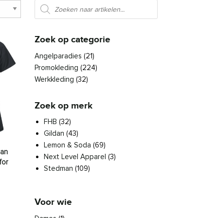
Producten zoeken
Zoek op categorie
Angelparadies
(21)
Promokleding
(224)
Werkkleding
(32)
Zoek op merk
FHB
(32)
Gildan
(43)
Lemon & Soda
(69)
lan
Next Level Apparel
(3)
for
Stedman
(109)
se: € 8,86 tot € 9,51
den op de productpagina
es. Deze optie kan gekozen worden op de productpagina
roduct heeft meerdere variaties. Deze optie kan gekozen worden 
Voor wie