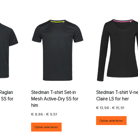
 Raglan
Stedman T-shirt Set-in
Stedman T-shirt V-n
 SS for
Mesh Active-Dry SS for
Claire LS for her
him
Prijskla
€
13,98
-
€
15,91
klasse: € 7,34 tot € 7,65
Prijsklasse: € 8,86 tot € 9,51
€
8,86
-
€
9,51
Dit p
Opties selecteren
aties. Deze optie kan gekozen worden op de productpagina
it product heeft meerdere variaties. Deze optie kan gekozen wor
Dit product heeft meerdere variati
Opties selecteren