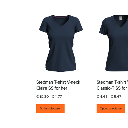
Stedman T-shirt V-neck
Stedman T-shirt
Claire SS for her
Classic-T SS for
Prijsklasse: € 10,30 tot € 11,77
Prij
€
10,30
-
€
11,77
€
4,66
-
€
5,67
Dit product heeft meerdere vari
D
Opties selecteren
Opties selecteren