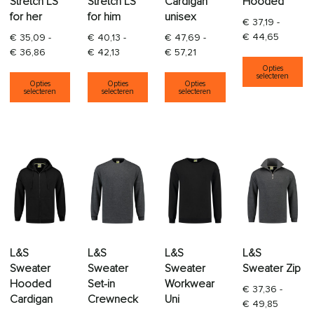
Stretch LS
Stretch LS
Cardigan
Hooded
for her
for him
unisex
€
37,19
-
Prijskla
€
44,65
€
35,09
-
€
40,13
-
€
47,69
-
Prijsklasse: € 35,09 tot € 36,86
Prijsklasse: € 40,13 tot € 42,13
Prijsklasse: € 47,69 tot € 5
€
36,86
€
42,13
€
57,21
Di
Opties
Dit product heeft meerdere variaties. Deze opti
Dit product heeft meerdere varia
Dit product heeft
selecteren
Opties
Opties
Opties
selecteren
selecteren
selecteren
L&S
L&S
L&S
L&S
Sweater
Sweater
Sweater
Sweater Zip
Hooded
Set-in
Workwear
€
37,36
-
Cardigan
Crewneck
Uni
Prijskla
€
49,85