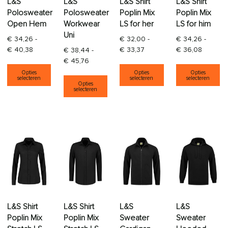
L&S
L&S
L&S Shirt
L&S Shirt
Polosweater
Polosweater
Poplin Mix
Poplin Mix
Open Hem
Workwear
LS for her
LS for him
Uni
€
34,26
-
€
32,00
-
€
34,26
-
Prijsklasse: € 34,26 tot € 40,38
Prijsklasse: € 32,00 tot € 
Prijskla
€
40,38
€
33,37
€
36,08
€
38,44
-
Prijsklasse: € 38,44 tot € 45,76
€
45,76
Dit product heeft meerdere variaties. Deze opti
Dit product heeft
Di
Opties
Opties
Opties
Dit product heeft meerdere varia
selecteren
selecteren
selecteren
Opties
selecteren
L&S Shirt
L&S Shirt
L&S
L&S
Poplin Mix
Poplin Mix
Sweater
Sweater