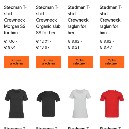
Stedman T-
Stedman T-
Stedman T-
Stedman T-
shirt
shirt
shirt
shirt
Crewneck
Crewneck
Crewneck
Crewneck
Morgan SS
Organic slub
raglan for
raglan for
for him
SS for her
her
him
€
7,16
-
€
12,01
-
€
8,82
-
€
8,82
-
Prijsklasse: € 7,16 tot € 8,01
Prijsklasse: € 12,01 tot € 13,67
Prijsklasse: € 8,82 tot € 9,21
Prijsklass
€
8,01
€
13,67
€
9,21
€
9,47
Dit product heeft meerdere variaties. Deze opti
Dit product heeft meerdere varia
Dit product heeft
Di
Opties
Opties
Opties
Opties
selecteren
selecteren
selecteren
selecteren