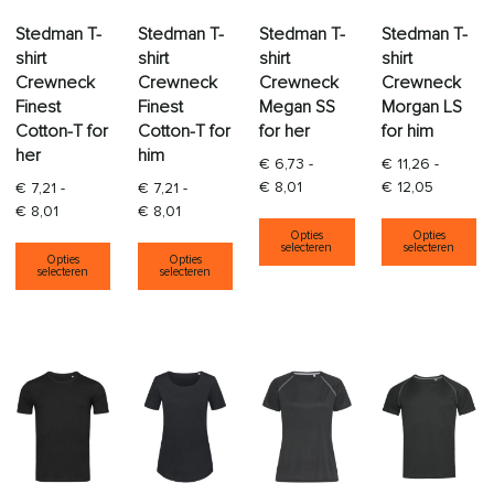
Stedman T-
Stedman T-
Stedman T-
Stedman T-
shirt
shirt
shirt
shirt
Crewneck
Crewneck
Crewneck
Crewneck
Finest
Finest
Megan SS
Morgan LS
Cotton-T for
Cotton-T for
for her
for him
her
him
€
6,73
-
€
11,26
-
Prijsklasse: € 6,73 tot € 8,01
Prijsklas
€
8,01
€
12,05
€
7,21
-
€
7,21
-
Prijsklasse: € 7,21 tot € 8,01
Prijsklasse: € 7,21 tot € 8,01
€
8,01
€
8,01
Dit product heeft
Di
Opties
Opties
Dit product heeft meerdere variaties. Deze opti
Dit product heeft meerdere varia
selecteren
selecteren
Opties
Opties
selecteren
selecteren