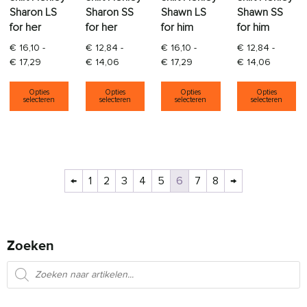
Sharon LS
Sharon SS
Shawn LS
Shawn SS
for her
for her
for him
for him
€
16,10
-
€
12,84
-
€
16,10
-
€
12,84
-
Prijsklasse: € 16,10 tot € 17,29
Prijsklasse: € 12,84 tot € 14,06
Prijsklasse: € 16,10 tot € 17
Prijsklas
€
17,29
€
14,06
€
17,29
€
14,06
Dit product heeft meerdere variaties. Deze opti
Dit product heeft meerdere varia
Dit product heeft
Di
Opties
Opties
Opties
Opties
selecteren
selecteren
selecteren
selecteren
←
1
2
3
4
5
6
7
8
→
Zoeken
Producten zoeken