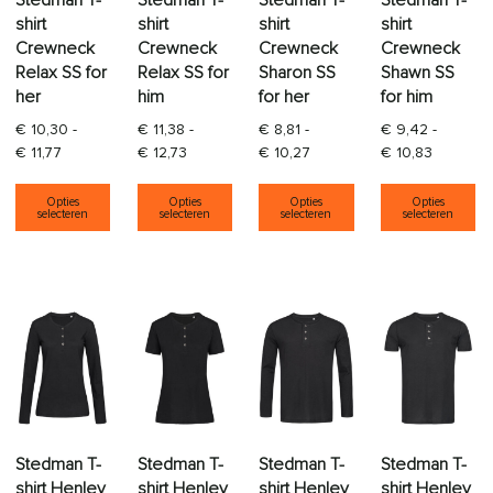
Stedman T-
Stedman T-
Stedman T-
Stedman T-
shirt
shirt
shirt
shirt
Crewneck
Crewneck
Crewneck
Crewneck
Relax SS for
Relax SS for
Sharon SS
Shawn SS
her
him
for her
for him
€
10,30
-
€
11,38
-
€
8,81
-
€
9,42
-
Prijsklasse: € 10,30 tot € 11,77
Prijsklasse: € 11,38 tot € 12,73
Prijsklasse: € 8,81 tot € 10
Prijsklas
€
11,77
€
12,73
€
10,27
€
10,83
Dit product heeft meerdere variaties. Deze opti
Dit product heeft meerdere varia
Dit product heeft
Di
Opties
Opties
Opties
Opties
selecteren
selecteren
selecteren
selecteren
Stedman T-
Stedman T-
Stedman T-
Stedman T-
shirt Henley
shirt Henley
shirt Henley
shirt Henley