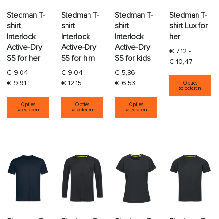
Stedman T-
Stedman T-
Stedman T-
Stedman T-
shirt
shirt
shirt
shirt Lux for
Interlock
Interlock
Interlock
her
Active-Dry
Active-Dry
Active-Dry
€
7,12
-
SS for her
SS for him
SS for kids
Prijsklas
€
10,47
€
9,04
-
€
9,04
-
€
5,86
-
Di
Prijsklasse: € 9,04 tot € 9,91
Prijsklasse: € 9,04 tot € 12,15
Prijsklasse: € 5,86 tot € 6,
€
9,91
€
12,15
€
6,53
Opties
selecteren
Dit product heeft meerdere variaties. Deze opti
Dit product heeft meerdere varia
Dit product heeft
Opties
Opties
Opties
selecteren
selecteren
selecteren