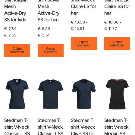
shirt Raglan
shirt Set-in
shirt V-neck
shirt V-neck
Mesh
Mesh
Claire LS for
Claire SS for
Active-Dry
Active-Dry
her
her
SS for kids
SS for him
€
13,98
-
€
10,30
-
Prijsklasse: € 13,98 tot € 15
Prijsklass
€
15,91
€
11,77
€
7,34
-
€
8,86
-
Prijsklasse: € 7,34 tot € 7,65
Prijsklasse: € 8,86 tot € 9,51
€
7,65
€
9,51
Dit product heeft
Di
Opties
Opties
Dit product heeft meerdere variaties. Deze opti
Dit product heeft meerdere varia
selecteren
selecteren
Opties
Opties
selecteren
selecteren
Stedman T-
Stedman T-
Stedman T-
Stedman T-
shirt V-Neck
shirt V-Neck
shirt V-neck
shirt V-neck
Classic-T SS
Classic-T SS
Clive SS for
Megan SS