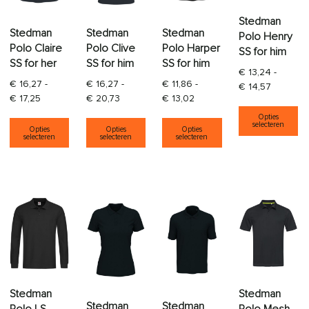
Stedman
Stedman
Stedman
Stedman
Polo Henry
Polo Claire
Polo Clive
Polo Harper
SS for him
SS for her
SS for him
SS for him
€
13,24
-
€
16,27
-
€
16,27
-
€
11,86
-
Prijsklas
€
14,57
Prijsklasse: € 16,27 tot € 17,25
Prijsklasse: € 16,27 tot € 20,73
Prijsklasse: € 11,86 tot € 1
€
17,25
€
20,73
€
13,02
Di
Dit product heeft meerdere variaties. Deze opti
Dit product heeft meerdere varia
Dit product heeft
Opties
selecteren
Opties
Opties
Opties
selecteren
selecteren
selecteren
Stedman
Stedman
Stedman
Stedman