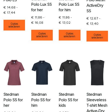
Polo LS
Polo Mesh
Polo Lux SS
Polo Lux SS
ActiveDry
€
14,68
-
for her
for him
SS
Prijsklasse: € 14,68 tot € 17,44
€
17,44
€
11,86
-
€
11,86
-
€
12,67
-
Dit product heeft meerdere variaties. Deze opti
Prijsklasse: € 11,86 tot € 16,08
Prijsklasse: € 11,86 tot € 1
€
16,08
€
13,02
Prijsklas
€
13,40
Opties
selecteren
Dit product heeft meerdere varia
Dit product heeft
Di
Opties
Opties
Opties
selecteren
selecteren
selecteren
Stedman
Stedman
Stedman
Stedman
Polo SS for
Polo SS for
Polo SS for
Sleeveless
her
him
kids
T-shirt Mesh
Active-Dry