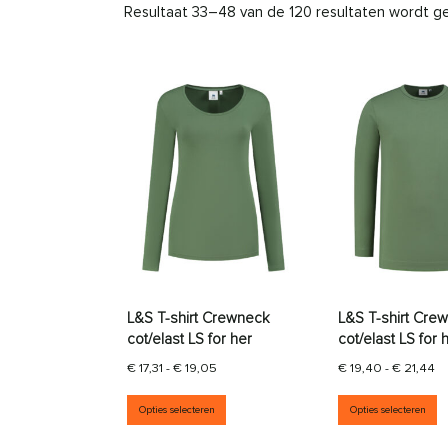
Resultaat 33–48 van de 120 resultaten wordt 
L&S T-shirt Crewneck
L&S T-shirt Cre
cot/elast LS for her
cot/elast LS for 
Prijsklasse: € 17,31 tot € 19,05
Pr
€
17,31
-
€
19,05
€
19,40
-
€
21,44
Dit product heeft meerdere vari
D
Opties selecteren
Opties selecteren