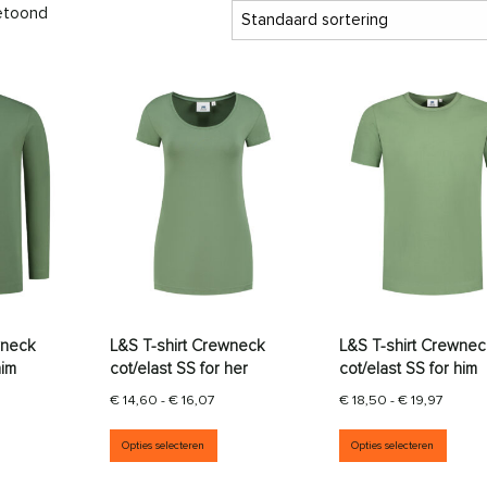
getoond
wneck
L&S T-shirt Crewneck
L&S T-shirt Crewnec
him
cot/elast SS for her
cot/elast SS for him
ijsklasse: € 19,40 tot € 21,44
Prijsklasse: € 14,60 tot € 16,07
Prijskl
€
14,60
-
€
16,07
€
18,50
-
€
19,97
aties. Deze optie kan gekozen worden op de productpagina
it product heeft meerdere variaties. Deze optie kan gekozen wor
Dit product heeft meerdere variati
Dit p
Opties selecteren
Opties selecteren