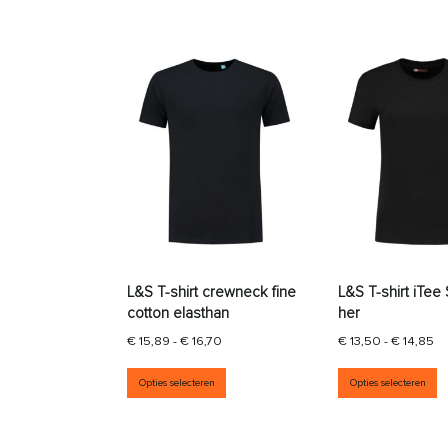
L&S T-shirt crewneck fine
L&S T-shirt iTee 
cotton elasthan
her
Prijsklasse: € 15,89 tot € 16,70
Pr
€
15,89
-
€
16,70
€
13,50
-
€
14,85
Dit product heeft meerdere vari
D
Opties selecteren
Opties selecteren