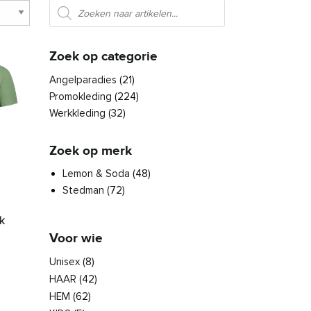
Producten zoeken
Zoek op categorie
Angelparadies
(21)
Promokleding
(224)
Werkkleding
(32)
Zoek op merk
Lemon & Soda
(48)
Stedman
(72)
k
Voor wie
asse: € 18,50 tot € 19,97
Unisex
(8)
den op de productpagina
es. Deze optie kan gekozen worden op de productpagina
roduct heeft meerdere variaties. Deze optie kan gekozen worden 
HAAR
(42)
HEM
(62)