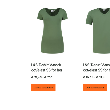
L&S T-shirt V-neck
L&S T-shirt V-ne
cot/elast SS for her
cot/elast SS for 
Prijsklasse: € 15,45 tot € 17,01
Pri
€
15,45
-
€
17,01
€
19,64
-
€
21,41
Dit product heeft meerdere vari
D
Opties selecteren
Opties selecteren