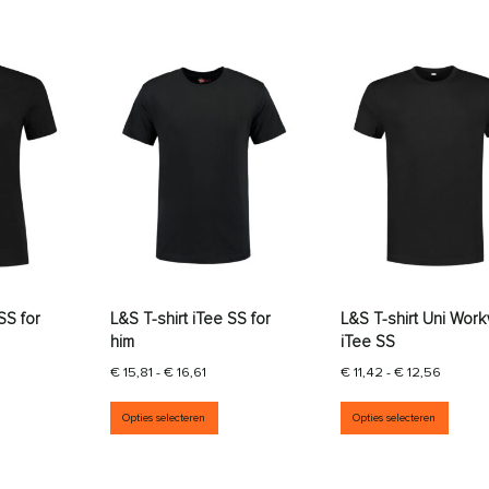
SS for
L&S T-shirt iTee SS for
L&S T-shirt Uni Wor
him
iTee SS
ijsklasse: € 13,50 tot € 14,85
Prijsklasse: € 15,81 tot € 16,61
Prijskla
€
15,81
-
€
16,61
€
11,42
-
€
12,56
aties. Deze optie kan gekozen worden op de productpagina
it product heeft meerdere variaties. Deze optie kan gekozen wor
Dit product heeft meerdere variati
Dit p
Opties selecteren
Opties selecteren