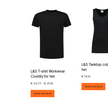
L&S Tanktop cot/
her
L&S T-shirt Workwear
Cooldry for him
€
14,13
D
Prijsklasse: € 20,77 tot € 21,19
€
20,77
-
€
21,19
Opties selecteren
Dit product heeft meerdere vari
Opties selecteren