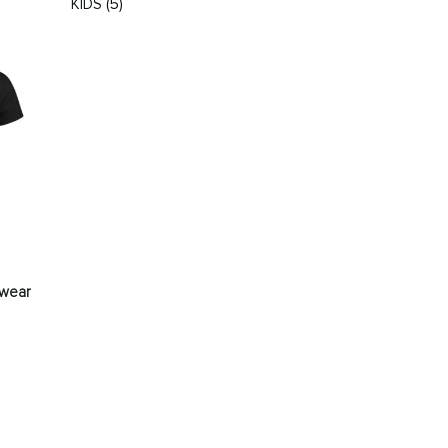
KIDS
(5)
kwear
sse: € 11,42 tot € 12,56
den op de productpagina
es. Deze optie kan gekozen worden op de productpagina
roduct heeft meerdere variaties. Deze optie kan gekozen worden 