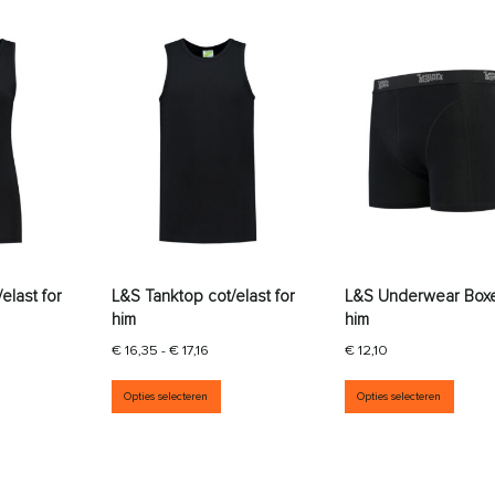
elast for
L&S Tanktop cot/elast for
L&S Underwear Boxe
him
him
Prijsklasse: € 16,35 tot € 17,16
€
16,35
-
€
17,16
€
12,10
it product heeft meerdere variaties. Deze optie kan gekozen wor
Dit product heeft meerdere variati
Dit p
Opties selecteren
Opties selecteren
aties. Deze optie kan gekozen worden op de productpagina