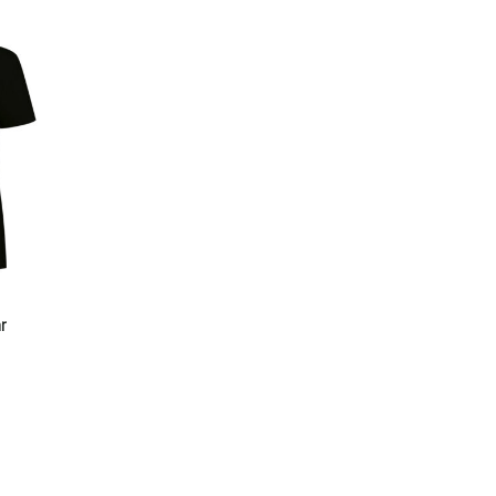
r
den op de productpagina
es. Deze optie kan gekozen worden op de productpagina
lasse: € 19,70 tot € 20,24
roduct heeft meerdere variaties. Deze optie kan gekozen worden 