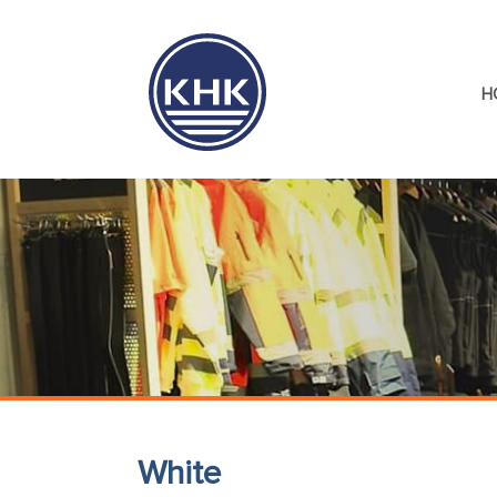
H
White