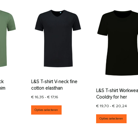
ck
L&S T-shirt V-neck fine
him
cotton elasthan
L&S T-shirt Workwea
jsklasse: € 19,64 tot € 21,41
Prijsklasse: € 16,35 tot € 17,16
Cooldry for her
€
16,35
-
€
17,16
aties. Deze optie kan gekozen worden op de productpagina
it product heeft meerdere variaties. Deze optie kan gekozen wor
Dit product heeft meerdere variati
Prijsk
€
19,70
-
€
20,24
Opties selecteren
Dit p
Opties selecteren