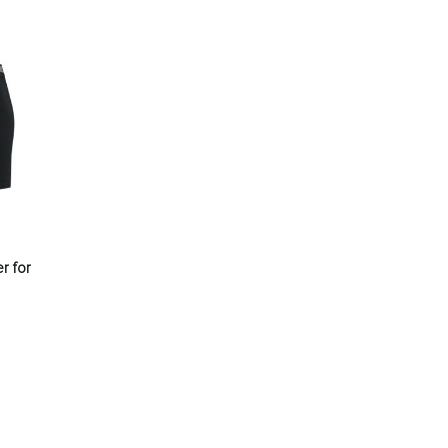
r for
den op de productpagina
es. Deze optie kan gekozen worden op de productpagina
roduct heeft meerdere variaties. Deze optie kan gekozen worden 